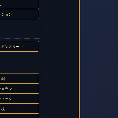
点
ンジョン
スモンスター
手剣
ーメラン
ティック
手杖