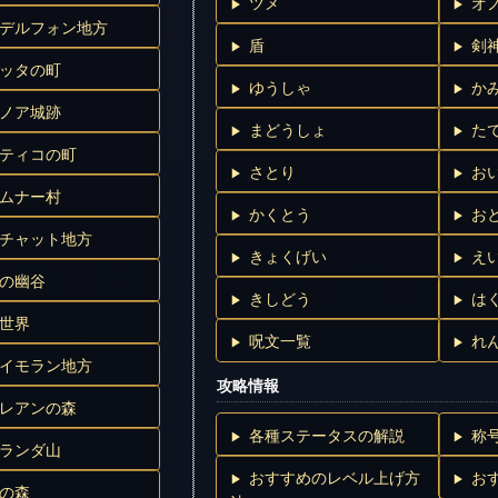
ツメ
オ
デルフォン地方
盾
剣
ッタの町
ゆうしゃ
か
ノア城跡
まどうしょ
た
ティコの町
さとり
お
ムナー村
かくとう
お
チャット地方
きょくげい
え
の幽谷
きしどう
は
世界
呪文一覧
れ
イモラン地方
攻略情報
レアンの森
各種ステータスの解説
称
ランダ山
おすすめのレベル上げ方
お
の森