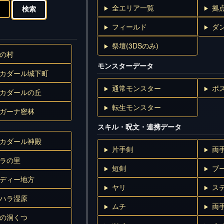
全エリア一覧
拠
フィールド
ダ
祭壇(3DSのみ)
の村
モンスターデータ
カダール城下町
通常モンスター
ボ
カダールの丘
転生モンスター
ガーナ密林
スキル・呪文・連携データ
カダール神殿
片手剣
両
ラの里
短剣
ブ
ディー地方
ヤリ
ス
ハラ湿原
ムチ
両
の洞くつ