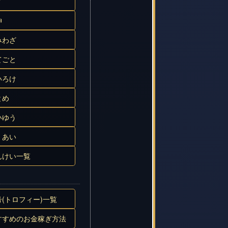
ノ
神
みわざ
てごと
いろけ
とめ
いゆう
くあい
んけい一覧
号(トロフィー)一覧
すすめのお金稼ぎ方法