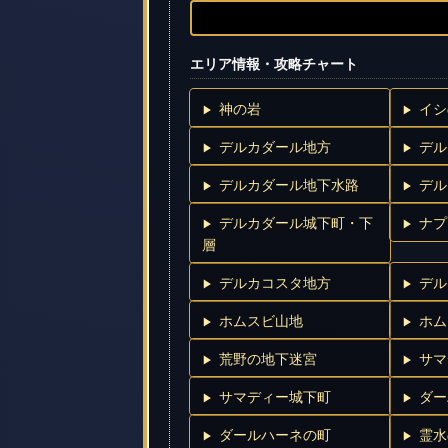
エリア情報・攻略チャート
神の岩
イシ
デルカダール地方
デル
デルカダール地下水路
デル
デルカダール城下町・下
ナプ
層
デルカコスタ地方
デル
ホムスビ山地
ホム
荒野の地下迷宮
サマ
サマディー城下町
ダー
ダールハーネの町
霊水