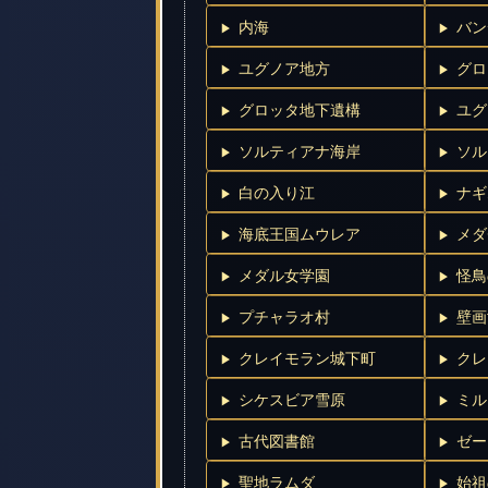
内海
バン
ユグノア地方
グロ
グロッタ地下遺構
ユグ
ソルティアナ海岸
ソル
白の入り江
ナギ
海底王国ムウレア
メダ
メダル女学園
怪鳥
プチャラオ村
壁画
クレイモラン城下町
クレ
シケスビア雪原
ミル
古代図書館
ゼー
聖地ラムダ
始祖