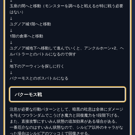
玉座の間へと移動（モンスターを調べると戦えるが特に戦う必要
はない）
↓
ユグノア城1階へと移動
↓
1階の倉庫へと移動
↓
ユグノア城地下へ移動して進んでいくと、アンクルホーン×2、ヘ
ルバトラーとのバトルになるので倒す
↓
地下のアーウィンを探しに行く
↓
バクーモスとのボスバトルになる
バクーモス戦
注意が必要な行動パターンとして、暗黒の吐息は全体にダメージ
を与えつつランダムでこうげき魔力と回復魔力を1段階下げる。
また、直接攻撃にすいみん状態の追加効果がある場合がある。
一番厄介なのはすいみん状態なので、シルビア以外のキャラがな
った場合はシルビアのツッコミで回復させる。