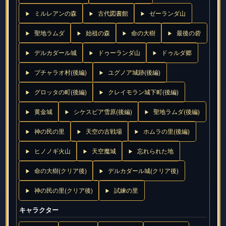
ミルレアンの森
古代図書館
ゼーランダ山
聖地ラムダ
始祖の森
命の大樹
最後の砦
デルカダール城
ドゥーランダ山
ドゥルダ郷
プチャラオ村(後編)
ユグノア城跡(後編)
グロッタの町(後編)
クレイモラン城下町(後編)
黄金城
シケスビア雪原(後編)
聖地ラムダ(後編)
神の民の里
天空の古戦場
ホムラの里(後編)
ヒノノギ火山
天空魔城
忘れられた地
命の大樹(クリア後)
デルカダール城(クリア後)
神の民の里(クリア後)
試練の里
キャラクター