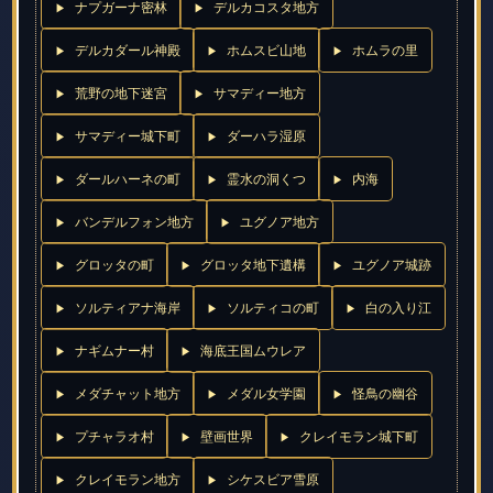
ナプガーナ密林
デルカコスタ地方
デルカダール神殿
ホムスビ山地
ホムラの里
荒野の地下迷宮
サマディー地方
サマディー城下町
ダーハラ湿原
ダールハーネの町
霊水の洞くつ
内海
バンデルフォン地方
ユグノア地方
グロッタの町
グロッタ地下遺構
ユグノア城跡
ソルティアナ海岸
ソルティコの町
白の入り江
ナギムナー村
海底王国ムウレア
メダチャット地方
メダル女学園
怪鳥の幽谷
プチャラオ村
壁画世界
クレイモラン城下町
クレイモラン地方
シケスビア雪原