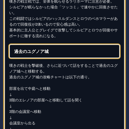
嘆きの戦士戦では、全体を眠らせるラリホーマに注意が必要。
シルビアが眠らなかった場合「ツッコミ」で速やかに回復させた
い。
この戦闘ではシルビアのハッスルダンスとロウのベホマラーがあ
るので回復役が2体いるので安心感は高い。
基本的に主人公とグレイグで攻撃してシルビアとロウが回復やサ
ポートに徹する流れになる。
過去のユグノア城
嘆きの戦士を撃破後、さらに近づいて話をすることで過去のユグ
ノア城へと移動する。
過去のユグノア城の攻略チャートは以下の通り。
部屋を出て中庭へと移動
↓
3階のエレノアの部屋へと移動して話を聞く
↓
3階の会議室へ移動
↓
会議室から出る
↓