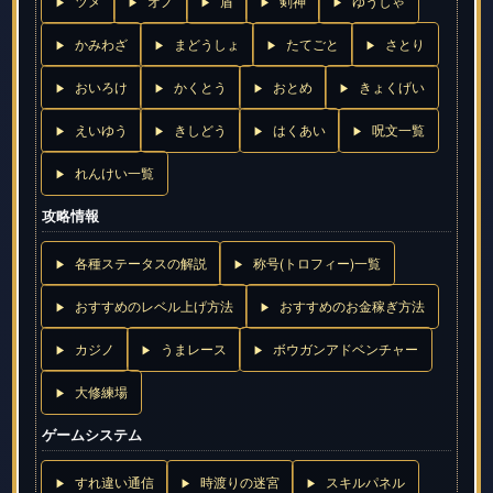
ツメ
オノ
盾
剣神
ゆうしゃ
かみわざ
まどうしょ
たてごと
さとり
おいろけ
かくとう
おとめ
きょくげい
えいゆう
きしどう
はくあい
呪文一覧
れんけい一覧
攻略情報
各種ステータスの解説
称号(トロフィー)一覧
おすすめのレベル上げ方法
おすすめのお金稼ぎ方法
カジノ
うまレース
ボウガンアドベンチャー
大修練場
ゲームシステム
すれ違い通信
時渡りの迷宮
スキルパネル