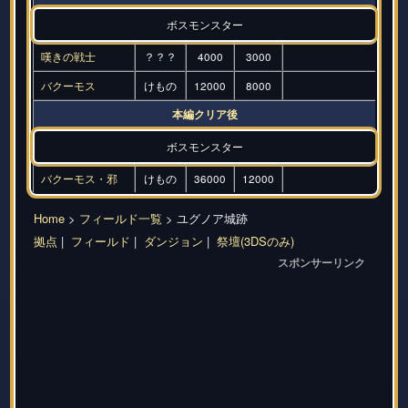
ボスモンスター
嘆きの戦士
？？？
4000
3000
バクーモス
けもの
12000
8000
本編クリア後
ボスモンスター
バクーモス・邪
けもの
36000
12000
Home
>
フィールド一覧
> ユグノア城跡
拠点
|
フィールド
|
ダンジョン
|
祭壇(3DSのみ)
スポンサーリンク