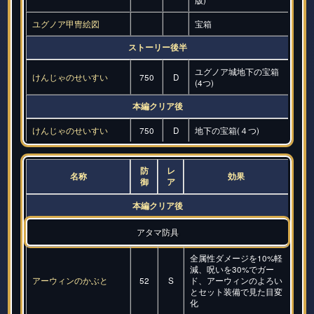
ユグノア甲冑絵図
宝箱
ストーリー後半
ユグノア城地下の宝箱
けんじゃのせいすい
750
D
(4つ)
本編クリア後
けんじゃのせいすい
750
D
地下の宝箱(４つ)
防
レ
名称
効果
御
ア
本編クリア後
アタマ防具
全属性ダメージを10%軽
減、呪いを30%でガー
アーウィンのかぶと
52
S
ド、アーウィンのよろい
とセット装備で見た目変
化