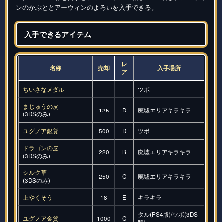
ンのかぶととアーウィンのよろいを入手できる。
入手できるアイテム
レ
名称
売却
入手場所
ア
ちいさなメダル
ツボ
まじゅうの皮
125
D
廃墟エリアキラキラ
(3DSのみ)
ユグノア銀貨
500
D
ツボ
ドラゴンの皮
220
B
廃墟エリアキラキラ
(3DSのみ)
シルク草
250
C
廃墟エリアキラキラ
(3DSのみ)
上やくそう
18
E
キラキラ
タル(PS4版)/ツボ(3DS
ユグノア金貨
1000
C
版)