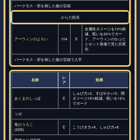
バークモス・邪を倒した後の宝箱
からだ防具
全属性ダメージを10%軽
減、呪いを30%でガー
アーウィンのよろい
104
S
ド、アーウィンのかぶと
とセット装備で見た目変
化
バークモス・邪を倒した後の宝箱で入手
レ
名称
効果
ア
しゅび力+2、すばやさ+10、闇
あくまのしっぽ
E
ダメージ15%軽減、呪いを15%
でガード
ツボ
竜のうろこ
E
こうげき力+9、しゅび力+8
(3DS)
廃墟エリア宝箱