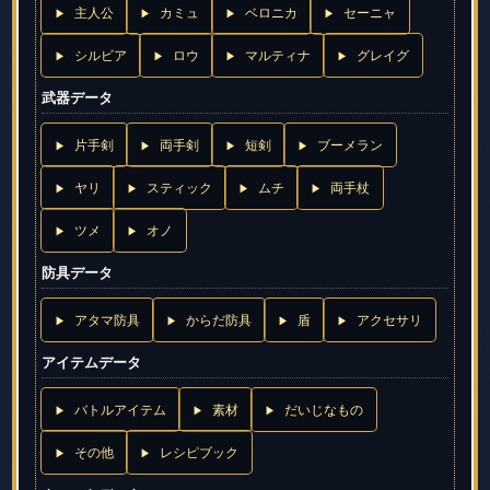
主人公
カミュ
ベロニカ
セーニャ
シルビア
ロウ
マルティナ
グレイグ
武器データ
片手剣
両手剣
短剣
ブーメラン
ヤリ
スティック
ムチ
両手杖
ツメ
オノ
防具データ
アタマ防具
からだ防具
盾
アクセサリ
アイテムデータ
バトルアイテム
素材
だいじなもの
その他
レシピブック