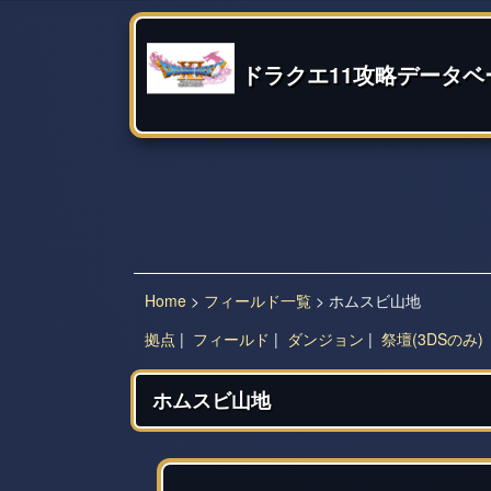
ドラクエ11攻略データベ
Home
>
フィールド一覧
> ホムスビ山地
拠点
|
フィールド
|
ダンジョン
|
祭壇(3DSのみ)
ホムスビ山地