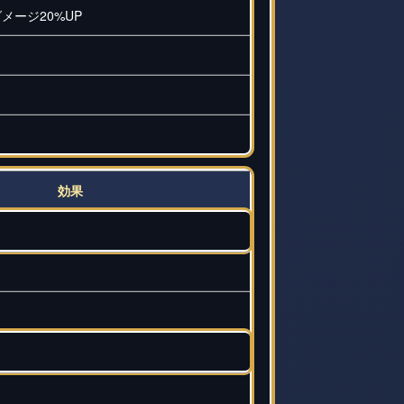
メージ20%UP
効果