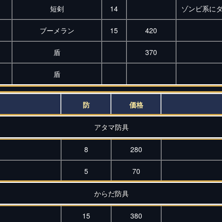
短剣
14
ゾンビ系にダ
ブーメラン
15
420
盾
370
盾
防
価格
アタマ防具
8
280
5
70
からだ防具
15
380