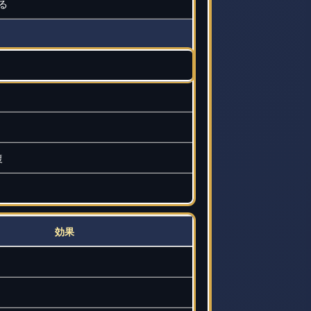
る
復
効果