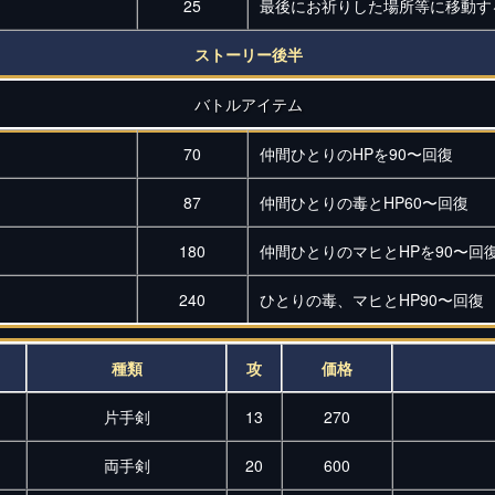
25
最後にお祈りした場所等に移動す
ストーリー後半
バトルアイテム
70
仲間ひとりのHPを90〜回復
87
仲間ひとりの毒とHP60〜回復
180
仲間ひとりのマヒとHPを90〜回
240
ひとりの毒、マヒとHP90〜回復
種類
攻
価格
片手剣
13
270
両手剣
20
600