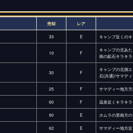
売却
レア
33
E
キャンプ近くのキ
キャンプの北あた
10
F
南の鉱石キラキラ
キャンプの北側エ
30
F
石(共通)/サマデ
25
F
サマディー地方方
60
F
温泉近くキラキラ
90
E
ホムラの里南方の
62
E
サマディー地方近