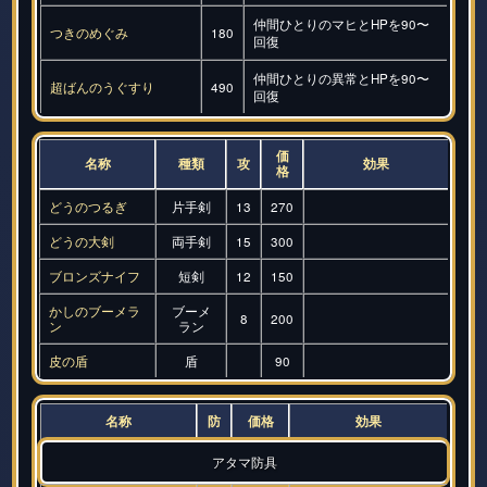
仲間ひとりのマヒとHPを90〜
つきのめぐみ
180
回復
仲間ひとりの異常とHPを90〜
超ばんのうぐすり
490
回復
価
名称
種類
攻
効果
格
どうのつるぎ
片手剣
13
270
どうの大剣
両手剣
15
300
ブロンズナイフ
短剣
12
150
かしのブーメラ
ブーメ
8
200
ン
ラン
皮の盾
盾
90
名称
防
価格
効果
アタマ防具