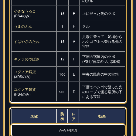
のタル
小さなうろこ
15
F
上に登った先のツボ
(PS4のみ)
うまのふん
1
F
タル
足場に登って、足場から
すばやさのたね
15
A
ハシゴで上へ登れる先の
宝箱
下層の宿屋内のツボ
キメラのつばさ
12
F
(PS4)/宿屋のツボ(3DS)
ユグノア銅貨
100
E
中央の民家の中の宝箱
(3DSのみ)
下層でハシゴで登った先
ユグノア銀貨
500
D
のロープで渡る場所の下
(PS4のみ)
にある宝箱
防
レ
名称
効果
御
ア
からだ防具