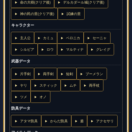
命の大樹(クリア後)
デルカダール城(クリア後)
神の民の里(クリア後)
試練の里
キャラクター
主人公
カミュ
ベロニカ
セーニャ
シルビア
ロウ
マルティナ
グレイグ
武器データ
片手剣
両手剣
短剣
ブーメラン
ヤリ
スティック
ムチ
両手杖
ツメ
オノ
防具データ
アタマ防具
からだ防具
盾
アクセサリ