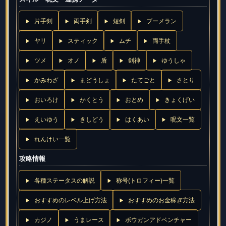
片手剣
両手剣
短剣
ブーメラン
ヤリ
スティック
ムチ
両手杖
ツメ
オノ
盾
剣神
ゆうしゃ
かみわざ
まどうしょ
たてごと
さとり
おいろけ
かくとう
おとめ
きょくげい
えいゆう
きしどう
はくあい
呪文一覧
れんけい一覧
攻略情報
各種ステータスの解説
称号(トロフィー)一覧
おすすめのレベル上げ方法
おすすめのお金稼ぎ方法
カジノ
うまレース
ボウガンアドベンチャー