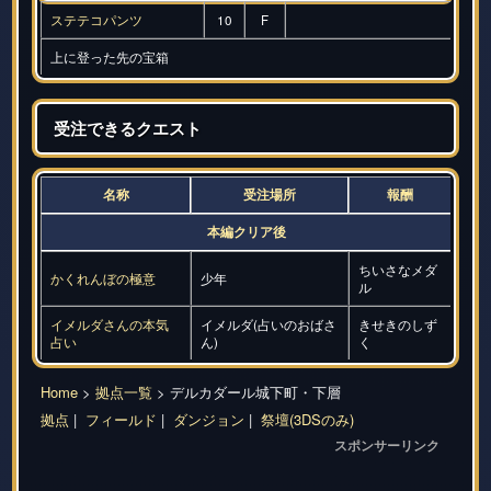
ステテコパンツ
10
F
上に登った先の宝箱
受注できるクエスト
名称
受注場所
報酬
本編クリア後
ちいさなメダ
かくれんぼの極意
少年
ル
イメルダさんの本気
イメルダ(占いのおばさ
きせきのしず
占い
ん)
く
Home
>
拠点一覧
> デルカダール城下町・下層
拠点
|
フィールド
|
ダンジョン
|
祭壇(3DSのみ)
スポンサーリンク