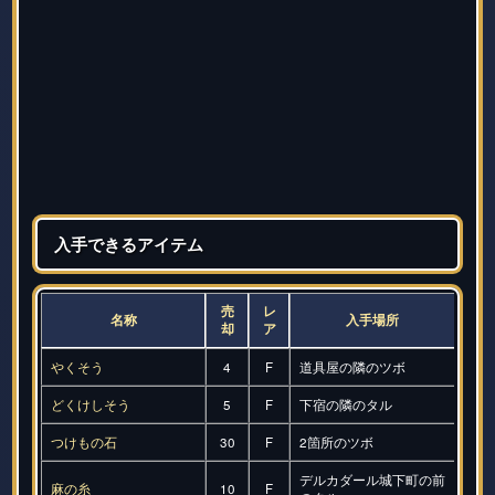
入手できるアイテム
売
レ
名称
入手場所
却
ア
やくそう
4
F
道具屋の隣のツボ
どくけしそう
5
F
下宿の隣のタル
つけもの石
30
F
2箇所のツボ
デルカダール城下町の前
麻の糸
10
F