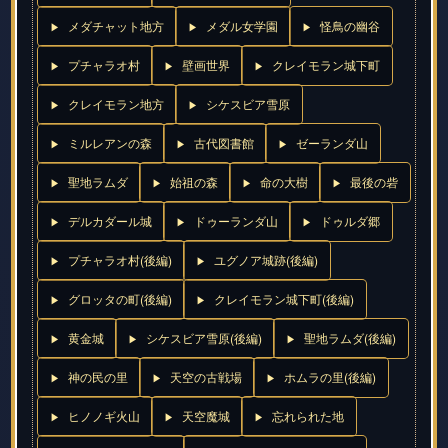
メダチャット地方
メダル女学園
怪鳥の幽谷
プチャラオ村
壁画世界
クレイモラン城下町
クレイモラン地方
シケスビア雪原
ミルレアンの森
古代図書館
ゼーランダ山
聖地ラムダ
始祖の森
命の大樹
最後の砦
デルカダール城
ドゥーランダ山
ドゥルダ郷
プチャラオ村(後編)
ユグノア城跡(後編)
グロッタの町(後編)
クレイモラン城下町(後編)
黄金城
シケスビア雪原(後編)
聖地ラムダ(後編)
神の民の里
天空の古戦場
ホムラの里(後編)
ヒノノギ火山
天空魔城
忘れられた地