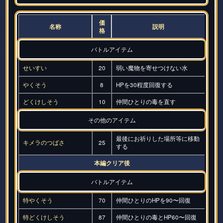
価
名称
説明
格
バトルアイテム
せいすい
20
弱い魔物を寄せつけない水
やくそう
8
HPを30程度回復する
どくけしそう
10
仲間ひとりの毒を直す
その他のアイテム
最後にお祈りした場所等に移動
キメラのつばさ
25
する
本編クリア後
バトルアイテム
特やくそう
70
仲間ひとりのHPを90〜回復
特どくけしそう
87
仲間ひとりの毒とHP60〜回復