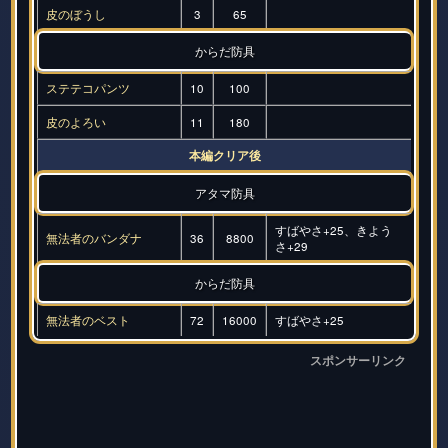
皮のぼうし
3
65
からだ防具
ステテコパンツ
10
100
皮のよろい
11
180
本編クリア後
アタマ防具
すばやさ+25、きよう
無法者のバンダナ
36
8800
さ+29
からだ防具
無法者のベスト
72
16000
すばやさ+25
スポンサーリンク