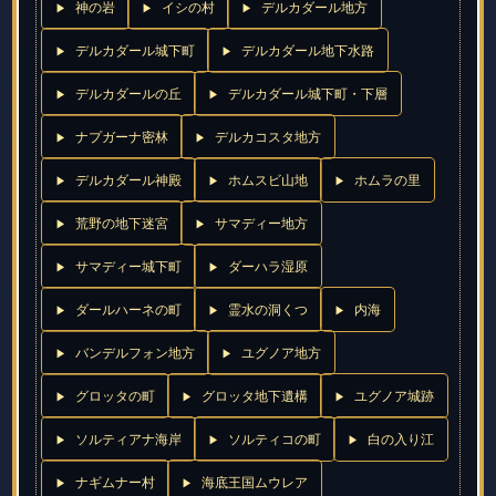
神の岩
イシの村
デルカダール地方
デルカダール城下町
デルカダール地下水路
デルカダールの丘
デルカダール城下町・下層
ナプガーナ密林
デルカコスタ地方
デルカダール神殿
ホムスビ山地
ホムラの里
荒野の地下迷宮
サマディー地方
サマディー城下町
ダーハラ湿原
ダールハーネの町
霊水の洞くつ
内海
バンデルフォン地方
ユグノア地方
グロッタの町
グロッタ地下遺構
ユグノア城跡
ソルティアナ海岸
ソルティコの町
白の入り江
ナギムナー村
海底王国ムウレア