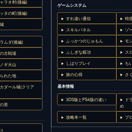
ャラオ村(後編)
ゲームシステム
ッタの町(後編)
すれ違い通信
時
城
スキルパネル
ゾ
ふっかつのじゅもん
モ
ラムダ(後編)
ふしぎな鍛冶
ス
の古戦場
しばりプレイ
ち
ノギ火山
旅の心得
さ
られた地
基本情報
カダール城(クリア
3DS版とPS4版の違い
ド
の里
め
攻略本一覧
プ
ュ