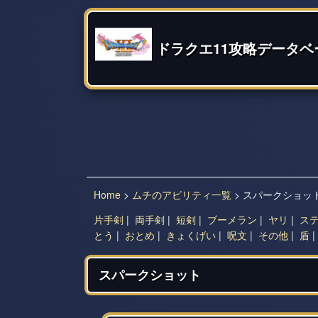
ドラクエ11攻略データベ
Home
>
ムチのアビリティ一覧
> スパークショッ
片手剣
|
両手剣
|
短剣
|
ブーメラン
|
ヤリ
|
ス
とう
|
おとめ
|
きょくげい
|
呪文
|
その他
|
盾
スパークショット