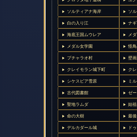
ソルティアナ海岸
ソル
白の入り江
ナギ
海底王国ムウレア
メダ
メダル女学園
怪鳥
プチャラオ村
壁画
クレイモラン城下町
クレ
シケスビア雪原
ミル
古代図書館
ゼー
聖地ラムダ
始祖
命の大樹
最後
デルカダール城
ドゥ