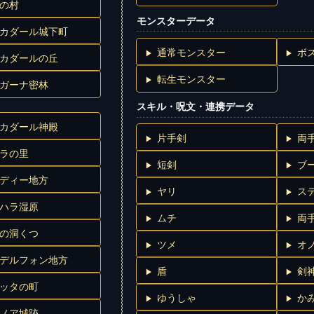
の村
モンスターデータ
カダール城下町
通常モンスター
ボ
カダールの丘
転生モンスター
ガーナ密林
スキル・呪文・連携データ
カダール神殿
片手剣
両
ラの里
短剣
ブ
ディー地方
ヤリ
ス
ハラ湿原
ムチ
両
の洞くつ
ツメ
オ
デルフォン地方
盾
剣
ッタの町
ゆうしゃ
か
ノア城跡