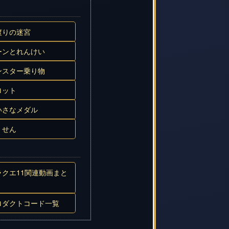
渡りの迷宮
ーンとれんけい
ンスター乗り物
ロット
いさなメダル
くせん
ラクエ11関連動画まと
ロダクトコード一覧