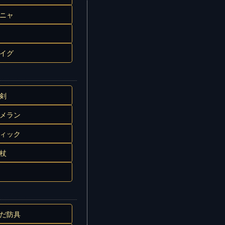
ニャ
イグ
剣
メラン
ィック
杖
だ防具