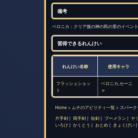
備考
ベロニカ：クリア後の神の民の里のイベン
習得できるれんけい
れんけい名称
使用キャラ
フラッシュショッ
ベロニカ
,
セーニ
ト
ャ
Home
>
ムチのアビリティ一覧
> スパー
片手剣
|
両手剣
|
短剣
|
ブーメラン
|
ヤ
いろけ
|
かくとう
|
おとめ
|
きょくげい