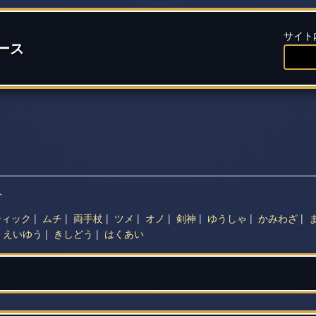
サイト
ース
ト
ティック
|
ムチ
|
両手杖
|
ツメ
|
オノ
|
剣神
|
ゆうしゃ
|
かみわざ
|
|
えいゆう
|
きしどう
|
はくあい