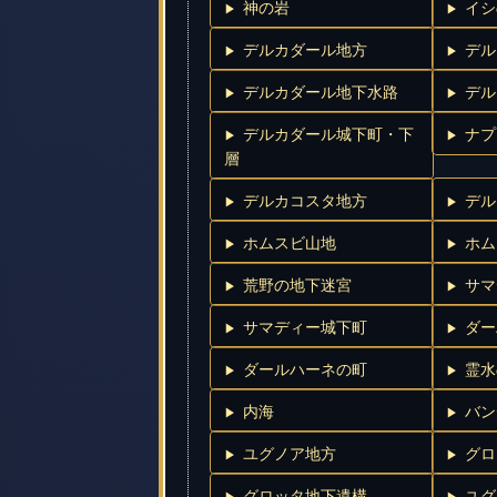
神の岩
イシ
デルカダール地方
デル
デルカダール地下水路
デル
デルカダール城下町・下
ナプ
層
デルカコスタ地方
デル
ホムスビ山地
ホム
荒野の地下迷宮
サマ
サマディー城下町
ダー
ダールハーネの町
霊水
内海
バン
ユグノア地方
グロ
グロッタ地下遺構
ユグ