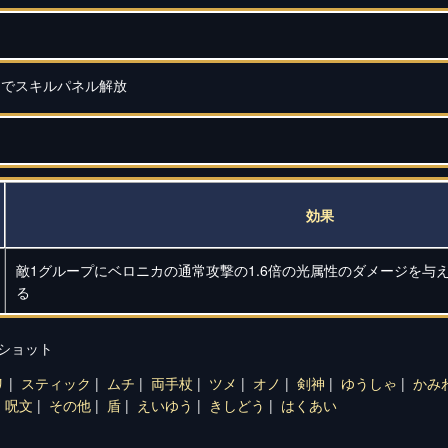
トでスキルパネル解放
効果
敵1グループにベロニカの通常攻撃の1.6倍の光属性のダメージを与
る
クショット
リ
|
スティック
|
ムチ
|
両手杖
|
ツメ
|
オノ
|
剣神
|
ゆうしゃ
|
かみ
|
呪文
|
その他
|
盾
|
えいゆう
|
きしどう
|
はくあい