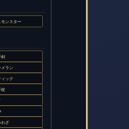
スモンスター
手剣
ーメラン
ティック
手杖
ノ
神
みわざ