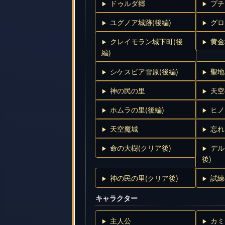
ドゥルダ郷
プチ
ユグノア城跡(後編)
グロ
クレイモラン城下町(後
黄金
編)
シケスビア雪原(後編)
聖地
神の民の里
天空
ホムラの里(後編)
ヒノ
天空魔城
忘れ
命の大樹(クリア後)
デル
後)
神の民の里(クリア後)
試練
キャラクター
主人公
カミ