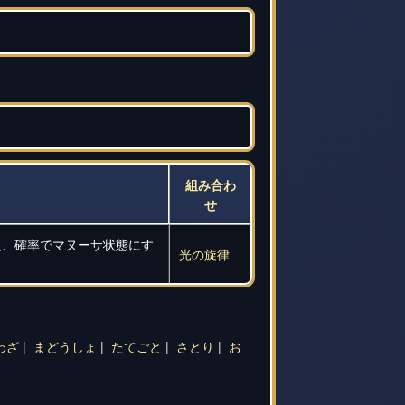
組み合わ
せ
え、確率でマヌーサ状態にす
光の旋律
わざ
|
まどうしょ
|
たてごと
|
さとり
|
お