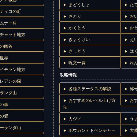
まどうしょ
た
ティコの町
さとり
お
ムナー村
かくとう
お
チャット地方
きょくげい
え
の幽谷
きしどう
は
世界
呪文一覧
れ
イモラン地方
攻略情報
レアンの森
各種ステータスの解説
称
ランダ山
おすすめのレベル上げ方
お
の森
法
の砦
カジノ
う
ーランダ山
ボウガンアドベンチャー
大