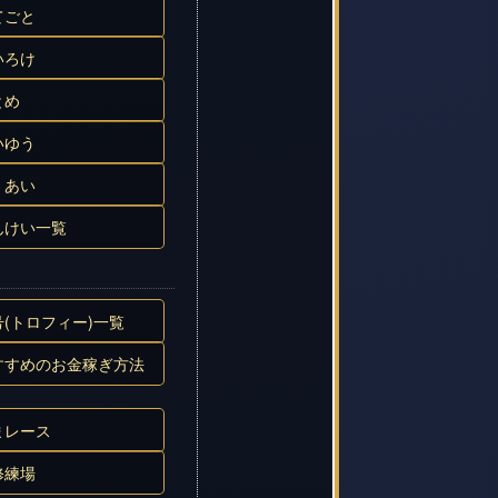
てごと
いろけ
とめ
いゆう
くあい
んけい一覧
号(トロフィー)一覧
すすめのお金稼ぎ方法
まレース
修練場