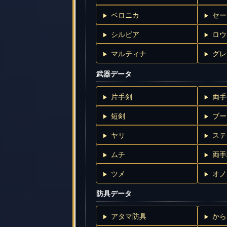
ベロニカ
セー
シルビア
ロウ
マルティナ
グレ
武器データ
片手剣
両手
短剣
ブー
ヤリ
ステ
ムチ
両手
ツメ
オノ
防具データ
アタマ防具
から