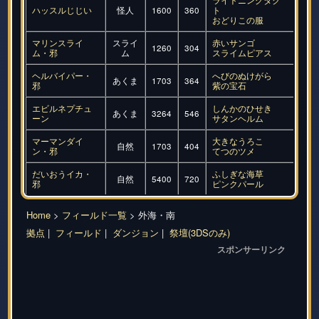
ライトニングタク
ハッスルじじい
怪人
1600
360
ト
おどりこの服
マリンスライ
スライ
赤いサンゴ
1260
304
ム・邪
ム
スライムピアス
ヘルバイパー・
へびのぬけがら
あくま
1703
364
邪
紫の宝石
エビルネプチュ
しんかのひせき
あくま
3264
546
ーン
サタンヘルム
マーマンダイ
大きなうろこ
自然
1703
404
ン・邪
てつのツメ
だいおうイカ・
ふしぎな海草
自然
5400
720
邪
ピンクパール
Home
>
フィールド一覧
> 外海・南
拠点
|
フィールド
|
ダンジョン
|
祭壇(3DSのみ)
スポンサーリンク