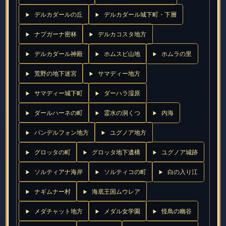
デルカダールの丘
デルカダール城下町・下層
ナプガーナ密林
デルカコスタ地方
デルカダール神殿
ホムスビ山地
ホムラの里
荒野の地下迷宮
サマディー地方
サマディー城下町
ダーハラ湿原
ダールハーネの町
霊水の洞くつ
内海
バンデルフォン地方
ユグノア地方
グロッタの町
グロッタ地下遺構
ユグノア城跡
ソルティアナ海岸
ソルティコの町
白の入り江
ナギムナー村
海底王国ムウレア
メダチャット地方
メダル女学園
怪鳥の幽谷