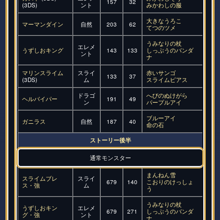
157
32
(3DS)
ント
みかわしの服
大きなうろこ
マーマンダイン
自然
203
62
てつのツメ
うみなりの杖
エレメ
うずしおキング
143
133
しっぷうのバンダ
ント
ナ
マリンスライム
スライ
赤いサンゴ
133
37
(3DS)
ム
スライムピアス
ドラゴ
へびのぬけがら
ヘルバイパー
191
49
ン
パープルアイ
ブルーアイ
ガニラス
自然
187
40
命の石
ストーリー後半
通常モンスター
まんねん雪
スライムブレ
スライ
679
140
こおりのけっしょ
ス・強
ム
う
うみなりの杖
うずしおキン
エレメ
679
271
しっぷうのバンダ
グ・強
ント
ナ