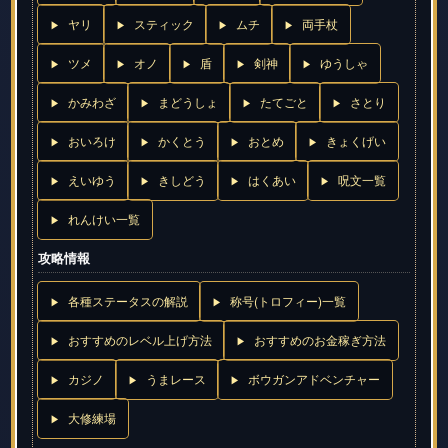
ヤリ
スティック
ムチ
両手杖
ツメ
オノ
盾
剣神
ゆうしゃ
かみわざ
まどうしょ
たてごと
さとり
おいろけ
かくとう
おとめ
きょくげい
えいゆう
きしどう
はくあい
呪文一覧
れんけい一覧
攻略情報
各種ステータスの解説
称号(トロフィー)一覧
おすすめのレベル上げ方法
おすすめのお金稼ぎ方法
カジノ
うまレース
ボウガンアドベンチャー
大修練場