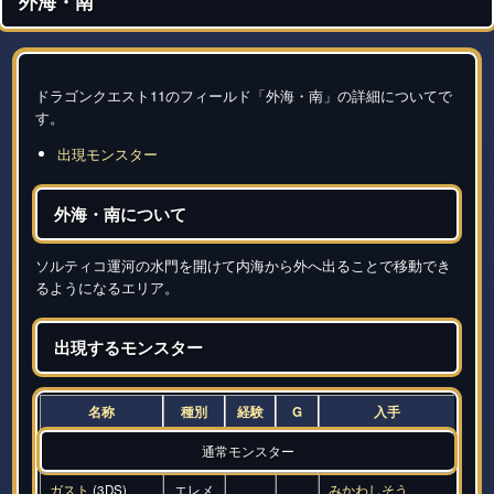
外海・南
ドラゴンクエスト11のフィールド「外海・南」の詳細についてで
す。
出現モンスター
外海・南について
ソルティコ運河の水門を開けて内海から外へ出ることで移動でき
るようになるエリア。
出現するモンスター
名称
種別
経験
G
入手
通常モンスター
ガスト
(3DS)
エレメ
みかわしそう