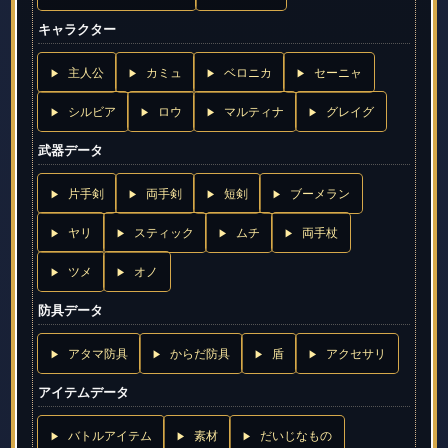
キャラクター
主人公
カミュ
ベロニカ
セーニャ
シルビア
ロウ
マルティナ
グレイグ
武器データ
片手剣
両手剣
短剣
ブーメラン
ヤリ
スティック
ムチ
両手杖
ツメ
オノ
防具データ
アタマ防具
からだ防具
盾
アクセサリ
アイテムデータ
バトルアイテム
素材
だいじなもの