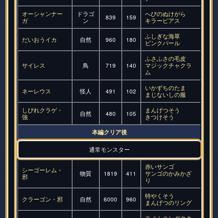
オーシャンナー
ドラゴ
へびのぬけがら
839
159
ガ
ン
キラーピアス
ふしぎな海草
だいおうイカ
自然
960
180
ピンクパール
ふさふさの毛皮
サイレス
鳥
719
140
マジックチャクラ
ム
いかずちのたま
ネーレウス
怪人
491
102
まじないしの服
しびれクラゲ・
まんげつそう
自然
480
105
強
きつけそう
本編クリア後
通常モンスター
赤いサンゴ
シーゴーレム・
物質
1819
411
サンゴのかみかざ
邪
り
特やくそう
クラーゴン・邪
自然
6000
960
まんげつのリング