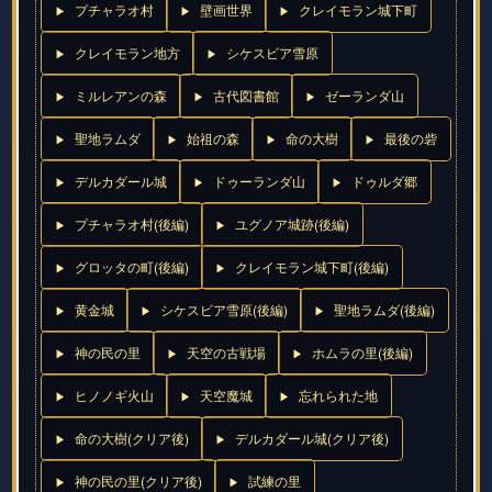
プチャラオ村
壁画世界
クレイモラン城下町
クレイモラン地方
シケスビア雪原
ミルレアンの森
古代図書館
ゼーランダ山
聖地ラムダ
始祖の森
命の大樹
最後の砦
デルカダール城
ドゥーランダ山
ドゥルダ郷
プチャラオ村(後編)
ユグノア城跡(後編)
グロッタの町(後編)
クレイモラン城下町(後編)
黄金城
シケスビア雪原(後編)
聖地ラムダ(後編)
神の民の里
天空の古戦場
ホムラの里(後編)
ヒノノギ火山
天空魔城
忘れられた地
命の大樹(クリア後)
デルカダール城(クリア後)
神の民の里(クリア後)
試練の里